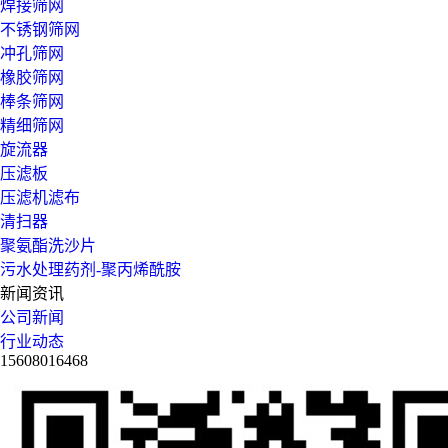
焊接筛网
不锈钢筛网
冲孔筛网
橡胶筛网
棒条筛网
精细筛网
旋流器
压滤板
压滤机滤布
清扫器
聚氨酯洗沙片
污水处理药剂-聚丙烯酰胺
新闻资讯
公司新闻
行业动态
15608016468