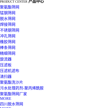
产品中心
PRODUCT CENTER
聚氨酯筛网
锰钢筛网
脱水筛网
焊接筛网
不锈钢筛网
冲孔筛网
橡胶筛网
棒条筛网
精细筛网
旋流器
压滤板
压滤机滤布
清扫器
聚氨酯洗沙片
污水处理药剂-聚丙烯酰胺
聚氨酯筛网厂家
MORE
四川脱水筛网