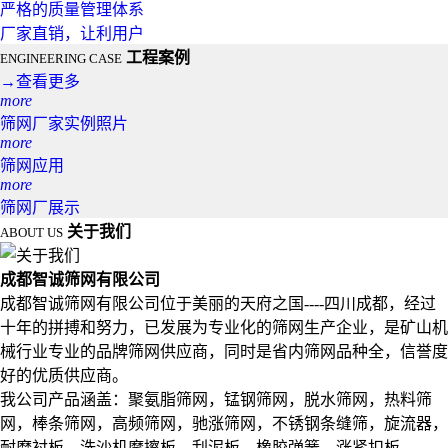
严格的质量管理体系
厂家直销，让利用户
工程案例
ENGINEERING CASE
→
查看更多
more
筛网厂家实例照片
more
筛网应用
more
筛网厂展示
关于我们
ABOUT US
成都智诚筛网有限公司
成都智诚筛网有限公司位于美丽的天府之国----四川成都，经过
十年的拼搏和努力，已发展为专业化的筛网生产企业，是矿山机
械行业专业的品牌筛网供应商，同时是省内筛网品种全，信誉度
好的优质供应商。
我公司产品涵盖：聚氨脂筛网，锰钢筛网，脱水筛网，热料筛
网，棒条筛网，高频筛网，驰涨筛网，不锈钢条缝筛，旋流器，
耐磨衬板，洗沙机摩擦板，刮泥板，橡胶弹簧，涨紧扣板，...