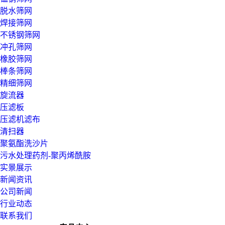
脱水筛网
焊接筛网
不锈钢筛网
冲孔筛网
橡胶筛网
棒条筛网
精细筛网
旋流器
压滤板
压滤机滤布
清扫器
聚氨酯洗沙片
污水处理药剂-聚丙烯酰胺
实景展示
新闻资讯
公司新闻
行业动态
联系我们