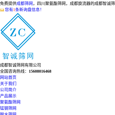
免费提供
成都筛网
，四川聚氨酯筛网，成都旋流器的成都智诚筛
您有
1
条新询盘信息！
成都智诚筛网有限公司
全国咨询热线：
15608016468
网站首页
关于我们
公司简介
产品展示
聚氨酯筛网
锰钢筛网
脱水筛网