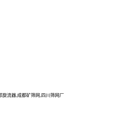
旋流器,成都矿筛网,四川筛网厂