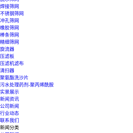
焊接筛网
不锈钢筛网
冲孔筛网
橡胶筛网
棒条筛网
精细筛网
旋流器
压滤板
压滤机滤布
清扫器
聚氨酯洗沙片
污水处理药剂-聚丙烯酰胺
实景展示
新闻资讯
公司新闻
行业动态
联系我们
新闻分类