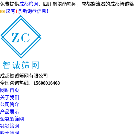
免费提供
成都筛网
，四川聚氨酯筛网，成都旋流器的成都智诚筛
您有
1
条新询盘信息！
成都智诚筛网有限公司
全国咨询热线：
15608016468
网站首页
关于我们
公司简介
产品展示
聚氨酯筛网
锰钢筛网
脱水筛网