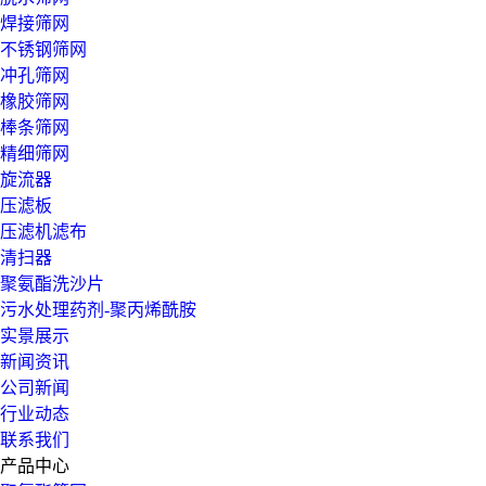
焊接筛网
不锈钢筛网
冲孔筛网
橡胶筛网
棒条筛网
精细筛网
旋流器
压滤板
压滤机滤布
清扫器
聚氨酯洗沙片
污水处理药剂-聚丙烯酰胺
实景展示
新闻资讯
公司新闻
行业动态
联系我们
产品中心