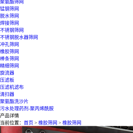
聚氨酯筛网
锰钢筛网
脱水筛网
焊接筛网
不锈钢筛网
不锈钢脱水器筛网
冲孔筛网
橡胶筛网
棒条筛网
精细筛网
旋流器
压滤板
压滤机滤布
清扫器
聚氨酯洗沙片
污水处理药剂-聚丙烯酰胺
产品详情
当前位置：
首页
>
橡胶筛网
>
橡胶筛网