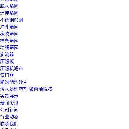
脱水筛网
焊接筛网
不锈钢筛网
冲孔筛网
橡胶筛网
棒条筛网
精细筛网
旋流器
压滤板
压滤机滤布
清扫器
聚氨酯洗沙片
污水处理药剂-聚丙烯酰胺
实景展示
新闻资讯
公司新闻
行业动态
联系我们