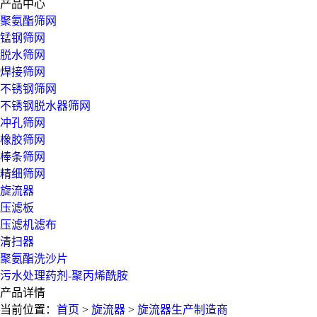
产品中心
聚氨酯筛网
锰钢筛网
脱水筛网
焊接筛网
不锈钢筛网
不锈钢脱水器筛网
冲孔筛网
橡胶筛网
棒条筛网
精细筛网
旋流器
压滤板
压滤机滤布
清扫器
聚氨酯洗沙片
污水处理药剂-聚丙烯酰胺
产品详情
当前位置：
首页
>
旋流器
>
旋流器生产制造商