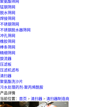
聚氨酯筛网
锰钢筛网
脱水筛网
焊接筛网
不锈钢筛网
不锈钢脱水器筛网
冲孔筛网
橡胶筛网
棒条筛网
精细筛网
旋流器
压滤板
压滤机滤布
清扫器
聚氨酯洗沙片
污水处理药剂-聚丙烯酰胺
产品详情
当前位置：
首页
>
清扫器
>
清扫器制造商