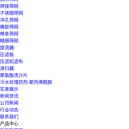
焊接筛网
不锈钢筛网
冲孔筛网
橡胶筛网
棒条筛网
精细筛网
旋流器
压滤板
压滤机滤布
清扫器
聚氨酯洗沙片
污水处理药剂-聚丙烯酰胺
实景展示
新闻资讯
公司新闻
行业动态
联系我们
产品中心