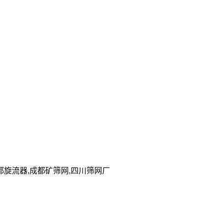
旋流器,成都矿筛网,四川筛网厂