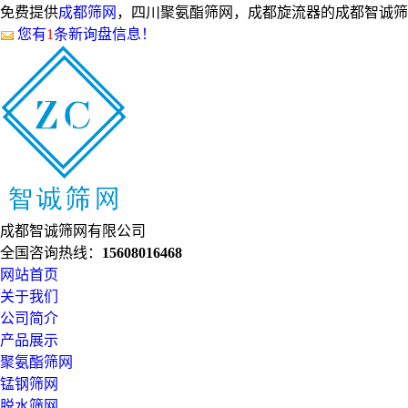
免费提供
成都筛网
，四川聚氨酯筛网，成都旋流器的成都智诚筛
您有
1
条新询盘信息！
成都智诚筛网有限公司
全国咨询热线：
15608016468
网站首页
关于我们
公司简介
产品展示
聚氨酯筛网
锰钢筛网
脱水筛网