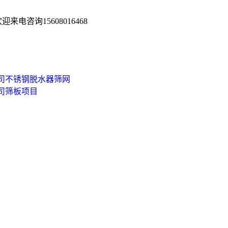
咨询15608016468
司不锈钢脱水器筛网
司筛板项目