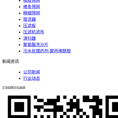
橡胶筛网
棒条筛网
精细筛网
旋流器
压滤板
压滤机滤布
清扫器
聚氨酯洗沙片
污水处理药剂-聚丙烯酰胺
新闻资讯
公司新闻
行业动态
15608016468