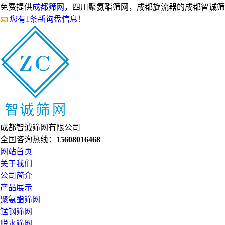
免费提供
成都筛网
，四川聚氨酯筛网，成都旋流器的成都智诚筛
您有
1
条新询盘信息！
成都智诚筛网有限公司
全国咨询热线：
15608016468
网站首页
关于我们
公司简介
产品展示
聚氨酯筛网
锰钢筛网
脱水筛网