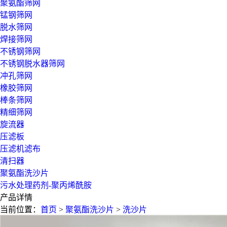
聚氨酯筛网
锰钢筛网
脱水筛网
焊接筛网
不锈钢筛网
不锈钢脱水器筛网
冲孔筛网
橡胶筛网
棒条筛网
精细筛网
旋流器
压滤板
压滤机滤布
清扫器
聚氨酯洗沙片
污水处理药剂-聚丙烯酰胺
产品详情
当前位置：
首页
>
聚氨酯洗沙片
>
洗沙片