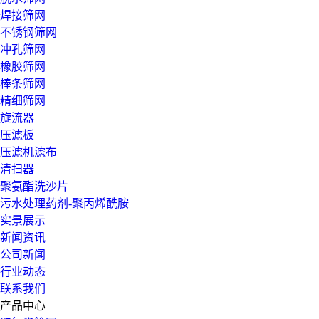
焊接筛网
不锈钢筛网
冲孔筛网
橡胶筛网
棒条筛网
精细筛网
旋流器
压滤板
压滤机滤布
清扫器
聚氨酯洗沙片
污水处理药剂-聚丙烯酰胺
实景展示
新闻资讯
公司新闻
行业动态
联系我们
产品中心