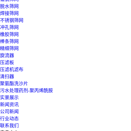
脱水筛网
焊接筛网
不锈钢筛网
冲孔筛网
橡胶筛网
棒条筛网
精细筛网
旋流器
压滤板
压滤机滤布
清扫器
聚氨酯洗沙片
污水处理药剂-聚丙烯酰胺
实景展示
新闻资讯
公司新闻
行业动态
联系我们