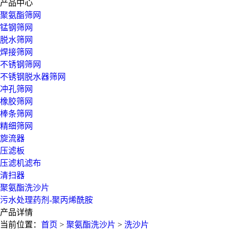
产品中心
聚氨酯筛网
锰钢筛网
脱水筛网
焊接筛网
不锈钢筛网
不锈钢脱水器筛网
冲孔筛网
橡胶筛网
棒条筛网
精细筛网
旋流器
压滤板
压滤机滤布
清扫器
聚氨酯洗沙片
污水处理药剂-聚丙烯酰胺
产品详情
当前位置：
首页
>
聚氨酯洗沙片
>
洗沙片