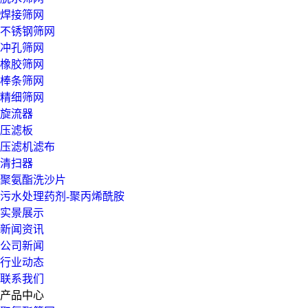
焊接筛网
不锈钢筛网
冲孔筛网
橡胶筛网
棒条筛网
精细筛网
旋流器
压滤板
压滤机滤布
清扫器
聚氨酯洗沙片
污水处理药剂-聚丙烯酰胺
实景展示
新闻资讯
公司新闻
行业动态
联系我们
产品中心