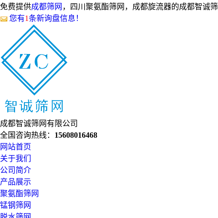
免费提供
成都筛网
，四川聚氨酯筛网，成都旋流器的成都智诚筛
您有
1
条新询盘信息！
成都智诚筛网有限公司
全国咨询热线：
15608016468
网站首页
关于我们
公司简介
产品展示
聚氨酯筛网
锰钢筛网
脱水筛网