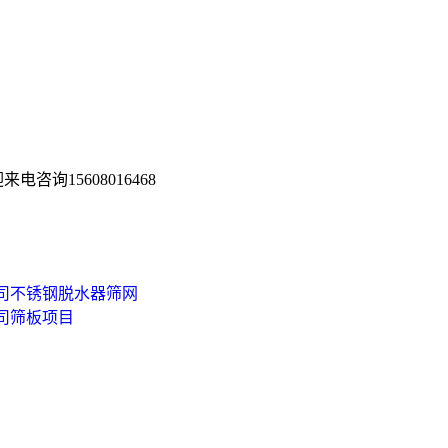
询15608016468
司不锈钢脱水器筛网
司筛板项目