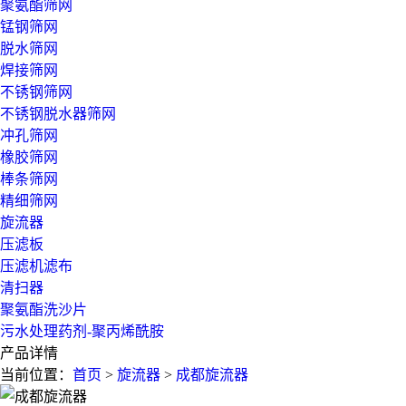
聚氨酯筛网
锰钢筛网
脱水筛网
焊接筛网
不锈钢筛网
不锈钢脱水器筛网
冲孔筛网
橡胶筛网
棒条筛网
精细筛网
旋流器
压滤板
压滤机滤布
清扫器
聚氨酯洗沙片
污水处理药剂-聚丙烯酰胺
产品详情
当前位置：
首页
>
旋流器
>
成都旋流器