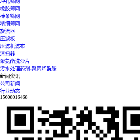
冲孔筛网
橡胶筛网
棒条筛网
精细筛网
旋流器
压滤板
压滤机滤布
清扫器
聚氨酯洗沙片
污水处理药剂-聚丙烯酰胺
新闻资讯
公司新闻
行业动态
15608016468